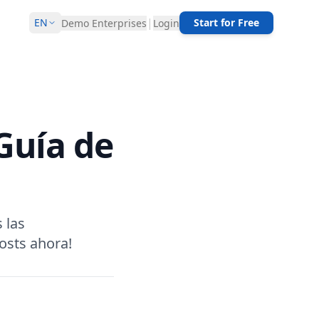
|
EN
Start for Free
Demo Enterprises
Login
Guía de
 las
osts ahora!