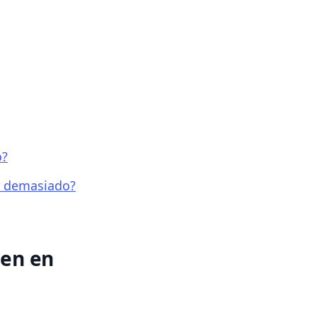
o?
ar demasiado?
gen en