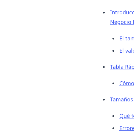
Introduc
Negocio 
El ta
El va
Tabla Ráp
Cómo 
Tamaños 
Qué f
Error