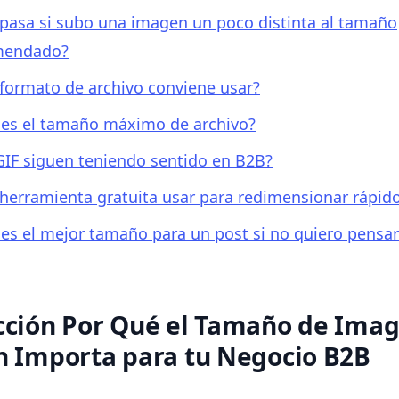
pasa si subo una imagen un poco distinta al tamaño
mendado?
formato de archivo conviene usar?
 es el tamaño máximo de archivo?
GIF siguen teniendo sentido en B2B?
herramienta gratuita usar para redimensionar rápid
 es el mejor tamaño para un post si no quiero pens
cción Por Qué el Tamaño de Ima
n Importa para tu Negocio B2B