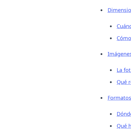
Dimensio
Cuánd
Cómo 
Imágenes
La fo
Qué r
Formatos 
Dónde
Qué h