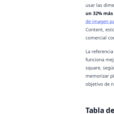
usar las dim
un 32% más d
de imagen pa
Content, est
comercial co
La referencia
funciona me
square, seg
memorizar pí
objetivo de 
Tabla d