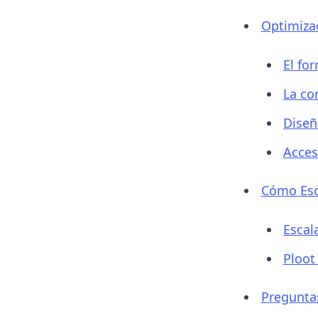
Optimizac
El fo
La co
Diseñ
Acces
Cómo Esc
Escal
Ploot
Pregunta