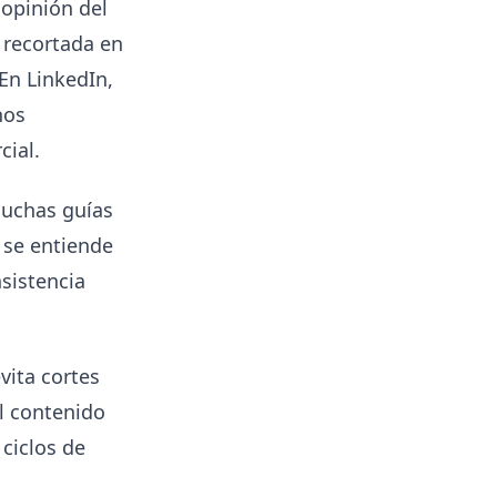
 opinión del
 recortada en
 En LinkedIn,
nos
cial.
muchas guías
o se entiende
nsistencia
vita cortes
el contenido
ciclos de