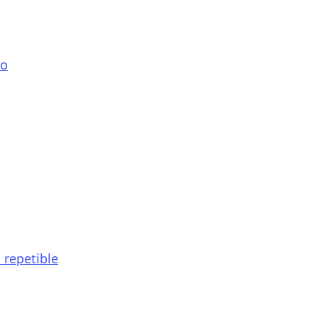
do
 repetible