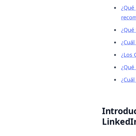
¿Qué 
reco
¿Qué 
¿Cuál
¿Los 
¿Qué 
¿Cuál
Introdu
LinkedI