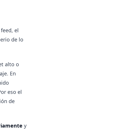
feed, el
erio de lo
t alto o
aje. En
nido
Por eso el
ión de
ariamente
y