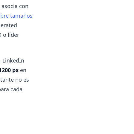
 asocia con
obre tamaños
nerated
 o líder
, LinkedIn
1200 px
en
rtante no es
para cada