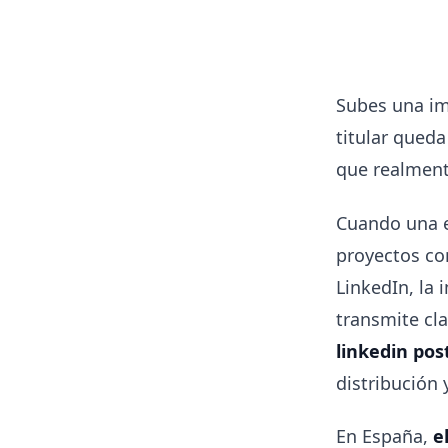
Subes una ima
titular queda
que realmente
Cuando una e
proyectos co
LinkedIn, la
transmite cla
linkedin pos
distribución
En España,
e