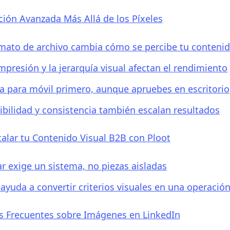
ión Avanzada Más Allá de los Píxeles
rmato de archivo cambia cómo se percibe tu conteni
mpresión y la jerarquía visual afectan el rendimiento
a para móvil primero, aunque apruebes en escritorio
ibilidad y consistencia también escalan resultados
alar tu Contenido Visual B2B con Ploot
ar exige un sistema, no piezas aisladas
 ayuda a convertir criterios visuales en una operación
s Frecuentes sobre Imágenes en LinkedIn